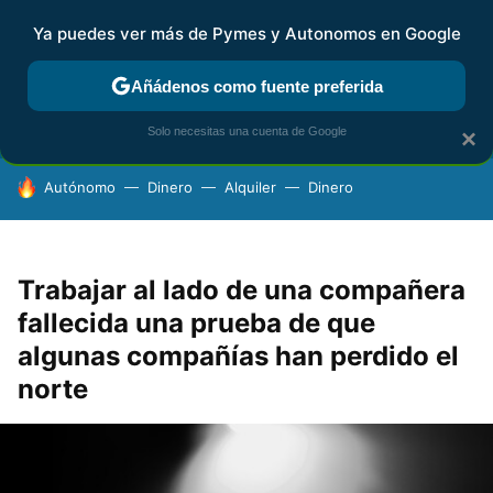
Ya puedes ver más de Pymes y Autonomos en Google
FISCALIDAD Y CONTABILIDAD
KIT DIGITAL
RENTA
AG
Añádenos como fuente preferida
Solo necesitas una cuenta de Google
×
HOY SE HABLA DE
Autónomo
Dinero
Alquiler
Dinero
Trabajar al lado de una compañera
fallecida una prueba de que
algunas compañías han perdido el
norte