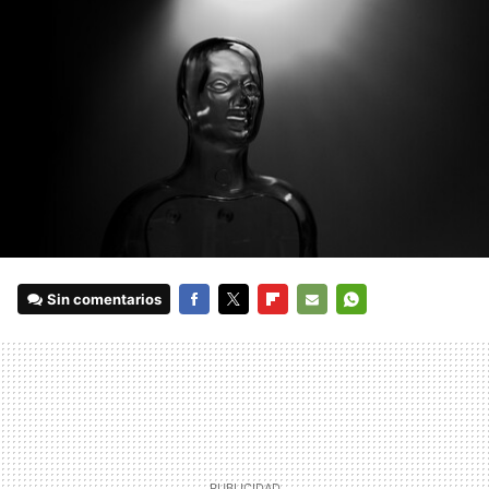
Sin comentarios
FACEBOOK
TWITTER
FLIPBOARD
E-
WHATSAPP
MAIL