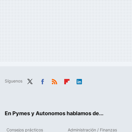
Síguenos
Twit
Fac
RSS
Flip
Link
ter
ebo
boa
edIn
ok
rd
En Pymes y Autonomos hablamos de...
Consejos prácticos
Administración / Finanzas