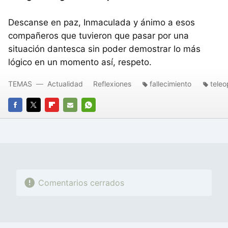
Descanse en paz, Inmaculada y ánimo a esos
compañeros que tuvieron que pasar por una
situación dantesca sin poder demostrar lo más
lógico en un momento así, respeto.
TEMAS
Actualidad
Reflexiones
fallecimiento
tele
FACEBOOK
TWITTER
FLIPBOARD
E-
WHATSAPP
MAIL
Comentarios cerrados