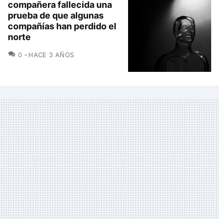
compañera fallecida una
prueba de que algunas
compañías han perdido el
norte
COMENTARIOS
0
HACE 3 AÑOS