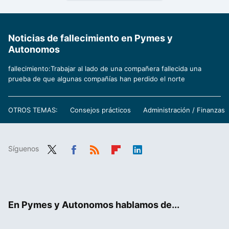
Noticias de fallecimiento en Pymes y
Autonomos
fallecimiento:Trabajar al lado de una compañera fallecida una
prueba de que algunas compañías han perdido el norte
OTROS TEMAS:
Consejos prácticos
Administración / Finanzas
Síguenos
Twit
Fac
RSS
Flip
Link
ter
ebo
boa
edIn
ok
rd
En Pymes y Autonomos hablamos de...