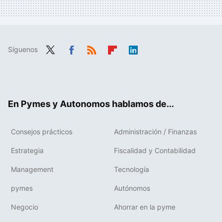
Síguenos
Twit
Fac
RSS
Flip
Link
ter
ebo
boa
edIn
ok
rd
En Pymes y Autonomos hablamos de...
Consejos prácticos
Administración / Finanzas
Estrategia
Fiscalidad y Contabilidad
Management
Tecnología
pymes
Autónomos
Negocio
Ahorrar en la pyme