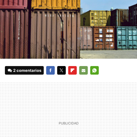
2 comentarios
FACEBOOK
TWITTER
FLIPBOARD
E-
WHATSAPP
MAIL