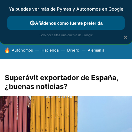
Ya puedes ver más de Pymes y Autonomos en Google
FISCALIDAD Y CONTABILIDAD
KIT DIGITAL
RENTA
AG
Añádenos como fuente preferida
Solo necesitas una cuenta de Google
×
HOY SE HABLA DE
Autónomos
Hacienda
Dinero
Alemania
Superávit exportador de España,
¿buenas noticias?