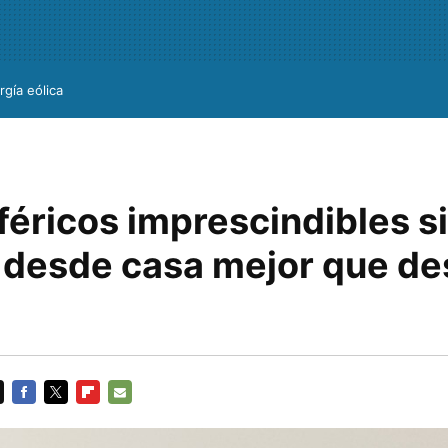
rgía eólica
féricos imprescindibles s
r desde casa mejor que de
FACEBOOK
TWITTER
FLIPBOARD
E-
MAIL