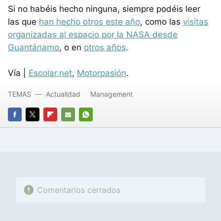
Si no habéis hecho ninguna, siempre podéis leer
las que
han hecho otros este año
, como las
visitas
organizadas al espacio por la NASA desde
Guantánamo
, o en
otros años
.
Vía |
Escolar.net
,
Motorpasión
.
TEMAS
Actualidad
Management
FACEBOOK
TWITTER
FLIPBOARD
E-
WHATSAPP
MAIL
Comentarios cerrados