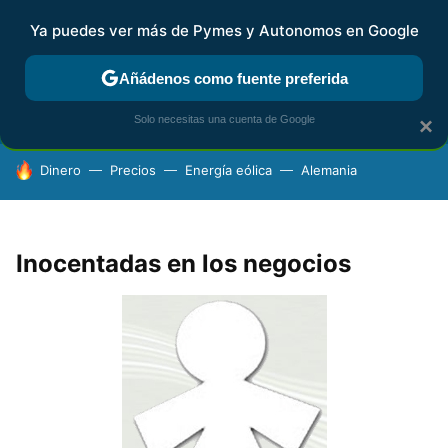
Ya puedes ver más de Pymes y Autonomos en Google
FISCALIDAD Y CONTABILIDAD
KIT DIGITAL
RENTA
AG
Añádenos como fuente preferida
Solo necesitas una cuenta de Google
×
HOY SE HABLA DE
Dinero
Precios
Energía eólica
Alemania
Inocentadas en los negocios