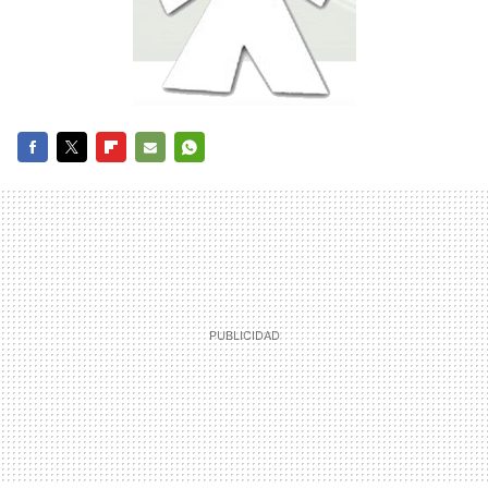
FACEBOOK
TWITTER
FLIPBOARD
E-
WHATSAPP
MAIL