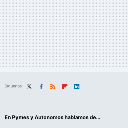
Síguenos
Twit
Fac
RSS
Flip
Link
ter
ebo
boa
edIn
ok
rd
En Pymes y Autonomos hablamos de...