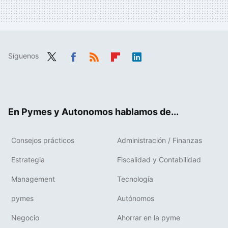
Síguenos
Twit
Fac
RSS
Flip
Link
ter
ebo
boa
edIn
ok
rd
En Pymes y Autonomos hablamos de...
Consejos prácticos
Administración / Finanzas
Estrategia
Fiscalidad y Contabilidad
Management
Tecnología
pymes
Autónomos
Negocio
Ahorrar en la pyme