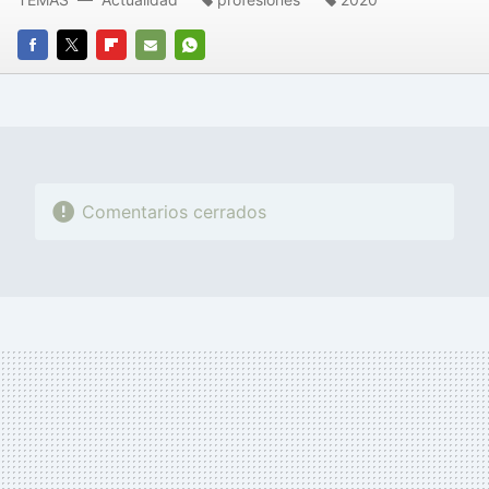
FACEBOOK
TWITTER
FLIPBOARD
E-
WHATSAPP
MAIL
Comentarios cerrados