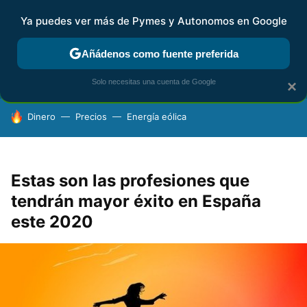
Ya puedes ver más de Pymes y Autonomos en Google
FISCALIDAD Y CONTABILIDAD
KIT DIGITAL
RENTA
AG
Añádenos como fuente preferida
Solo necesitas una cuenta de Google
×
HOY SE HABLA DE
Dinero
Precios
Energía eólica
Estas son las profesiones que
tendrán mayor éxito en España
este 2020