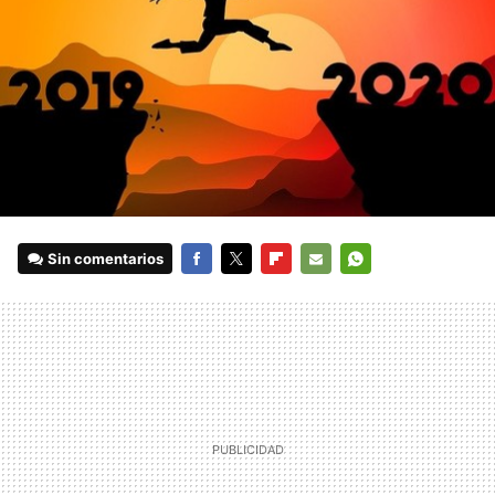
Sin comentarios
FACEBOOK
TWITTER
FLIPBOARD
E-
WHATSAPP
MAIL