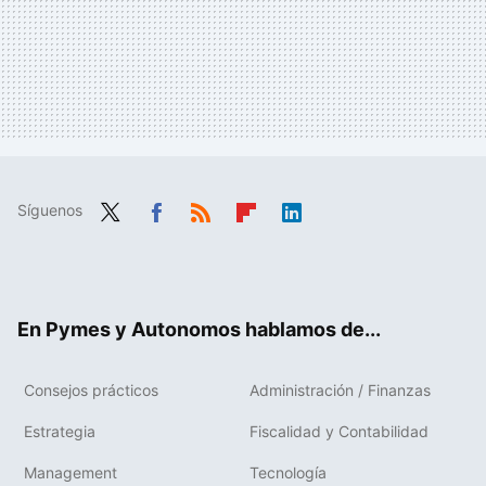
Síguenos
Twit
Fac
RSS
Flip
Link
ter
ebo
boa
edIn
ok
rd
En Pymes y Autonomos hablamos de...
Consejos prácticos
Administración / Finanzas
Estrategia
Fiscalidad y Contabilidad
Management
Tecnología