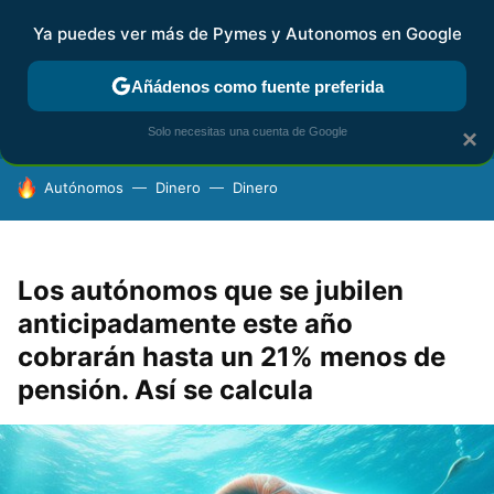
Ya puedes ver más de Pymes y Autonomos en Google
FISCALIDAD Y CONTABILIDAD
KIT DIGITAL
RENTA
AG
Añádenos como fuente preferida
Solo necesitas una cuenta de Google
×
HOY SE HABLA DE
Autónomos
Dinero
Dinero
Los autónomos que se jubilen
anticipadamente este año
cobrarán hasta un 21% menos de
pensión. Así se calcula