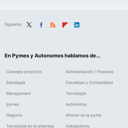
Síguenos
Twit
Fac
RSS
Flip
Link
ter
ebo
boa
edIn
ok
rd
En Pymes y Autonomos hablamos de...
Consejos prácticos
Administración / Finanzas
Estrategia
Fiscalidad y Contabilidad
Management
Tecnología
pymes
Autónomos
Negocio
Ahorrar en la pyme
Tecnología en la empresa
trabajadores