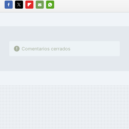
FACEBOOK
TWITTER
FLIPBOARD
E-
WHATSAPP
MAIL
Comentarios cerrados