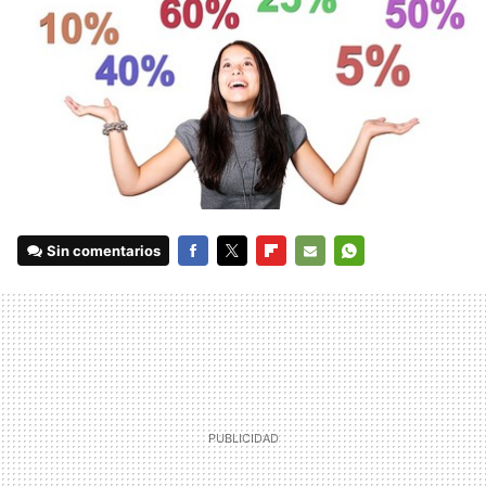
Sin comentarios
FACEBOOK
TWITTER
FLIPBOARD
E-
WHATSAPP
MAIL