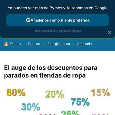
Ya puedes ver más de Pymes y Autonomos en Google
FISCALIDAD Y CONTABILIDAD
KIT DIGITAL
RENTA
AG
Añádenos como fuente preferida
Solo necesitas una cuenta de Google
×
HOY SE HABLA DE
Dinero
Precios
Energía eólica
Alemania
El auge de los descuentos para
parados en tiendas de ropa