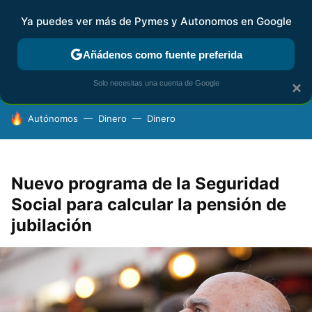
Ya puedes ver más de Pymes y Autonomos en Google
FISCALIDAD Y CONTABILIDAD
KIT DIGITAL
RENTA
AG
Añádenos como fuente preferida
Solo necesitas una cuenta de Google
×
HOY SE HABLA DE
Autónomos
Dinero
Dinero
Nuevo programa de la Seguridad
Social para calcular la pensión de
jubilación