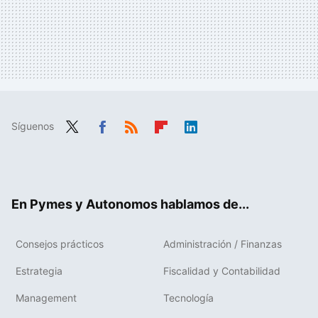
Síguenos
Twit
Fac
RSS
Flip
Link
ter
ebo
boa
edIn
ok
rd
En Pymes y Autonomos hablamos de...
Consejos prácticos
Administración / Finanzas
Estrategia
Fiscalidad y Contabilidad
Management
Tecnología