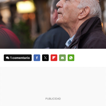
1 comentario
FACEBOOK
TWITTER
FLIPBOARD
E-
WHATSAPP
MAIL