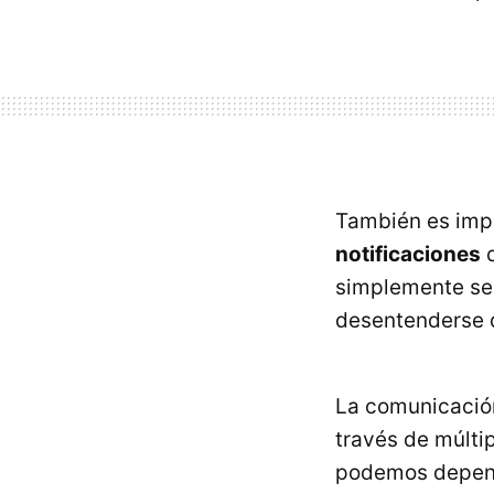
También es imp
notificaciones
q
simplemente se 
desentenderse d
La comunicación 
través de múlti
podemos depend