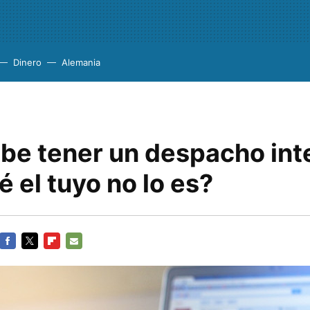
Dinero
Alemania
be tener un despacho int
é el tuyo no lo es?
FACEBOOK
TWITTER
FLIPBOARD
E-
MAIL