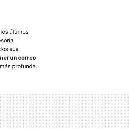
los últimos
esoría
odos sus
ener un correo
 más profunda.