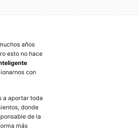
a muchos años
ro esto no hace
nteligente
cionarnos con
 a aportar toda
mientos, donde
sponsable de la
 forma más