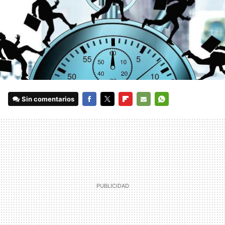
Sin comentarios
FACEBOOK
TWITTER
FLIPBOARD
E-
WHATSAPP
MAIL