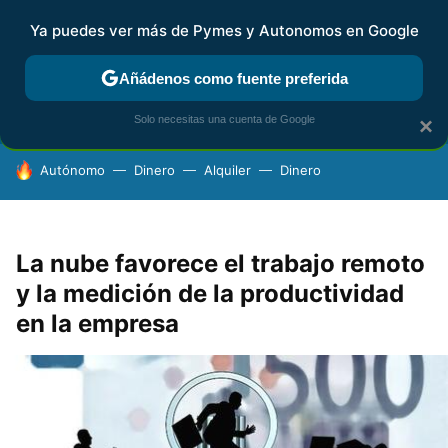
Ya puedes ver más de Pymes y Autonomos en Google
FISCALIDAD Y CONTABILIDAD
KIT DIGITAL
RENTA
AG
Añádenos como fuente preferida
Solo necesitas una cuenta de Google
×
HOY SE HABLA DE
Autónomo
Dinero
Alquiler
Dinero
La nube favorece el trabajo remoto
y la medición de la productividad
en la empresa