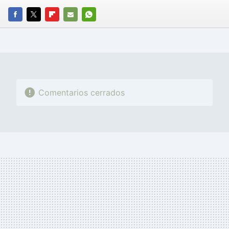
FACEBOOK
TWITTER
FLIPBOARD
E-
WHATSAPP
MAIL
Comentarios cerrados