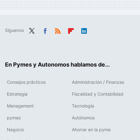
Síguenos
Twit
Fac
RSS
Flip
Link
ter
ebo
boa
edIn
ok
rd
En Pymes y Autonomos hablamos de...
Consejos prácticos
Administración / Finanzas
Estrategia
Fiscalidad y Contabilidad
Management
Tecnología
pymes
Autónomos
Negocio
Ahorrar en la pyme