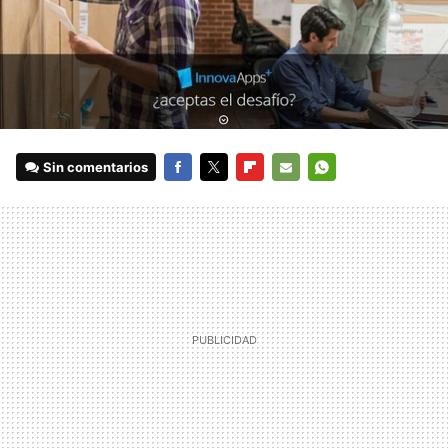
Sin comentarios
FACEBOOK
TWITTER
FLIPBOARD
E-
WHATSAPP
MAIL