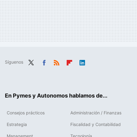
Síguenos
Twit
Fac
RSS
Flip
Link
ter
ebo
boa
edIn
ok
rd
En Pymes y Autonomos hablamos de...
Consejos prácticos
Administración / Finanzas
Estrategia
Fiscalidad y Contabilidad
Management
Tecnología