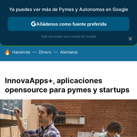
Ya puedes ver más de Pymes y Autonomos en Google
FISCALIDAD Y CONTABILIDAD
KIT DIGITAL
RENTA
AG
Añádenos como fuente preferida
Solo necesitas una cuenta de Google
×
HOY SE HABLA DE
Hacienda
Dinero
Alemania
InnovaApps+, aplicaciones
opensource para pymes y startups