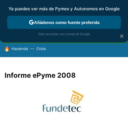
Ya puedes ver más de Pymes y Autonomos en Google
FISCALIDAD Y CONTABILIDAD
KIT DIGITAL
RENTA
AG
Añádenos como fuente preferida
Solo necesitas una cuenta de Google
×
HOY SE HABLA DE
Hacienda
Crisis
Informe ePyme 2008