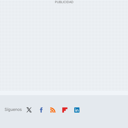
Síguenos
Twit
Fac
RSS
Flip
Link
ter
ebo
boa
edIn