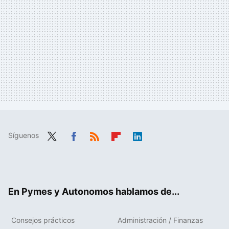
Síguenos
Twit
Fac
RSS
Flip
Link
ter
ebo
boa
edIn
ok
rd
En Pymes y Autonomos hablamos de...
Consejos prácticos
Administración / Finanzas