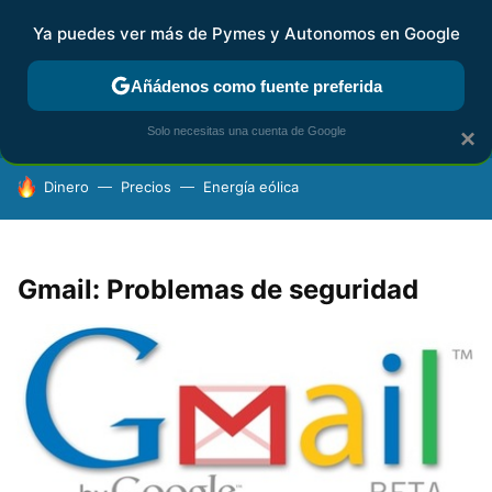
Ya puedes ver más de Pymes y Autonomos en Google
FISCALIDAD Y CONTABILIDAD
KIT DIGITAL
RENTA
AG
Añádenos como fuente preferida
Solo necesitas una cuenta de Google
×
HOY SE HABLA DE
Dinero
Precios
Energía eólica
Gmail: Problemas de seguridad