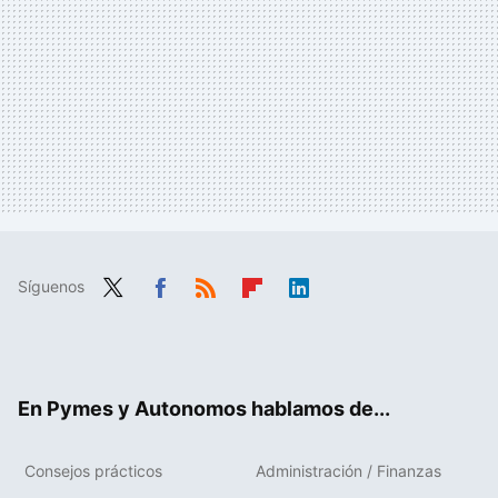
Síguenos
Twit
Fac
RSS
Flip
Link
ter
ebo
boa
edIn
ok
rd
En Pymes y Autonomos hablamos de...
Consejos prácticos
Administración / Finanzas