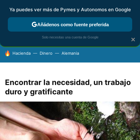
Ya puedes ver más de Pymes y Autonomos en Google
FISCALIDAD Y CONTABILIDAD
KIT DIGITAL
RENTA
AG
Añádenos como fuente preferida
Solo necesitas una cuenta de Google
×
HOY SE HABLA DE
Hacienda
Dinero
Alemania
Encontrar la necesidad, un trabajo
duro y gratificante