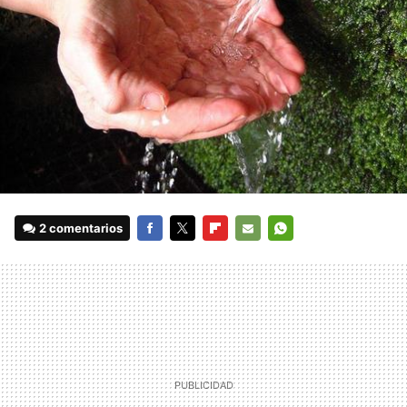
2 comentarios
FACEBOOK
TWITTER
FLIPBOARD
E-
WHATSAPP
MAIL