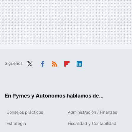
Síguenos
Twit
Fac
RSS
Flip
Link
ter
ebo
boa
edIn
ok
rd
En Pymes y Autonomos hablamos de...
Consejos prácticos
Administración / Finanzas
Estrategia
Fiscalidad y Contabilidad