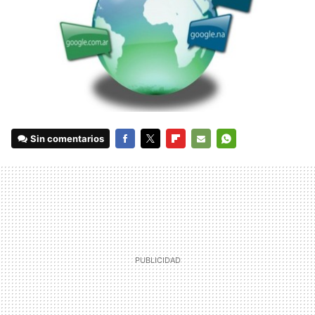
Sin comentarios
FACEBOOK
TWITTER
FLIPBOARD
E-
WHATSAPP
MAIL