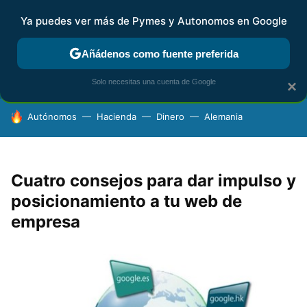
Ya puedes ver más de Pymes y Autonomos en Google
FISCALIDAD Y CONTABILIDAD
KIT DIGITAL
RENTA
AG
Añádenos como fuente preferida
Solo necesitas una cuenta de Google
×
HOY SE HABLA DE
Autónomos
Hacienda
Dinero
Alemania
Cuatro consejos para dar impulso y
posicionamiento a tu web de
empresa