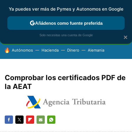
Ya puedes ver más de Pymes y Autonomos en Google
FISCALIDAD Y CONTABILIDAD
KIT DIGITAL
RENTA
AG
Añádenos como fuente preferida
Solo necesitas una cuenta de Google
×
HOY SE HABLA DE
Autónomos
Hacienda
Dinero
Alemania
Comprobar los certificados PDF de
la AEAT
FACEBOOK
TWITTER
FLIPBOARD
E-
WHATSAPP