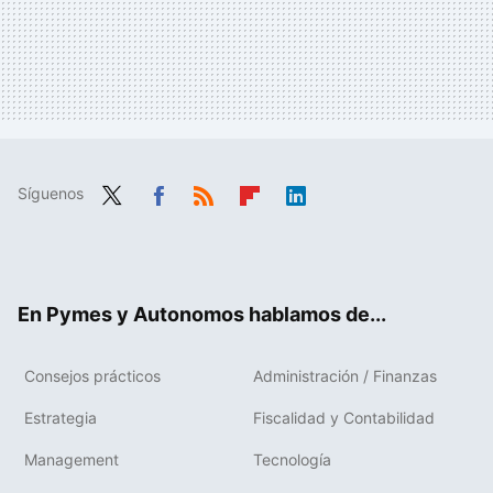
Síguenos
Twit
Fac
RSS
Flip
Link
ter
ebo
boa
edIn
ok
rd
En Pymes y Autonomos hablamos de...
Consejos prácticos
Administración / Finanzas
Estrategia
Fiscalidad y Contabilidad
Management
Tecnología