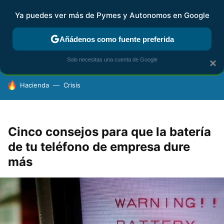
Ya puedes ver más de Pymes y Autonomos en Google
FISCALIDAD Y CONTABILIDAD
KIT DIGITAL
RENTA
AG
Añádenos como fuente preferida
Solo necesitas una cuenta de Google
×
HOY SE HABLA DE
Hacienda
Crisis
Cinco consejos para que la batería
de tu teléfono de empresa dure
más