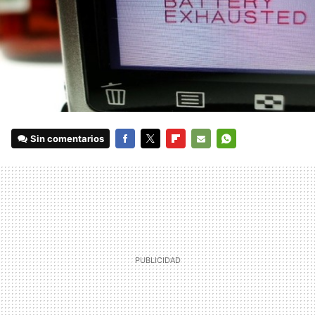
Sin comentarios
FACEBOOK
TWITTER
FLIPBOARD
E-
WHATSAPP
MAIL