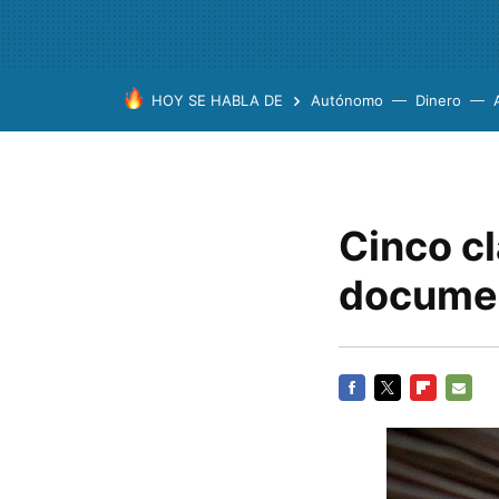
HOY SE HABLA DE
Autónomo
Dinero
Cinco cl
documen
FACEBOOK
TWITTER
FLIPBOARD
E-
MAIL