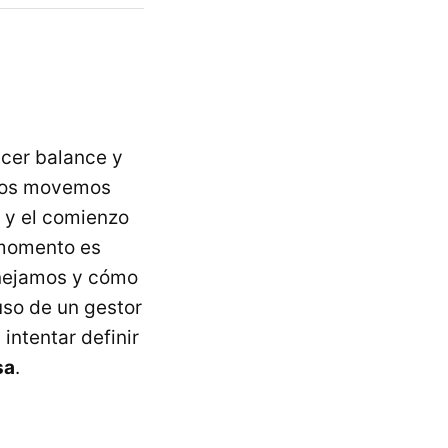
acer balance y
 nos movemos
o y el comienzo
 momento es
nejamos y cómo
so de un gestor
intentar definir
sa
.