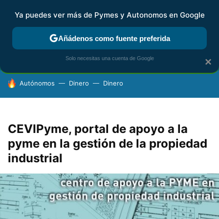
Ya puedes ver más de Pymes y Autonomos en Google
FISCALIDAD Y CONTABILIDAD
KIT DIGITAL
RENTA
AG
Añádenos como fuente preferida
Solo necesitas una cuenta de Google
×
HOY SE HABLA DE
Autónomos
Dinero
Dinero
CEVIPyme, portal de apoyo a la
pyme en la gestión de la propiedad
industrial