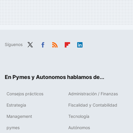
Síguenos
Twit
Fac
RSS
Flip
Link
ter
ebo
boa
edIn
ok
rd
En Pymes y Autonomos hablamos de...
Consejos prácticos
Administración / Finanzas
Estrategia
Fiscalidad y Contabilidad
Management
Tecnología
pymes
Autónomos