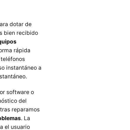
ara dotar de
s bien recibido
equipos
orma rápida
 teléfonos
eso instantáneo a
nstantáneo.
or software o
nóstico del
ntras reparamos
roblemas
. La
a el usuario