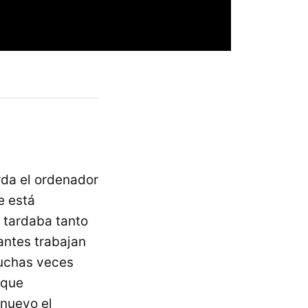
rda el ordenador
e está
 tardaba tanto
antes trabajan
muchas veces
 que
nuevo el