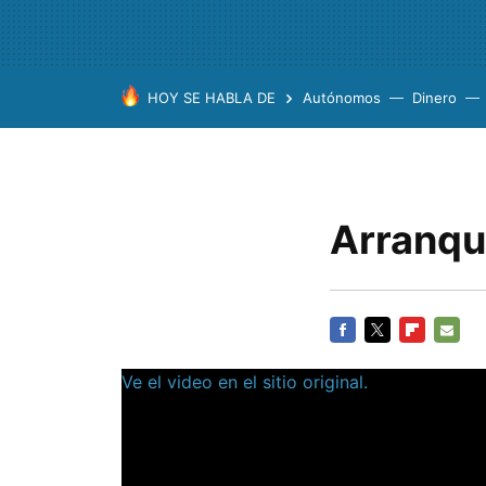
HOY SE HABLA DE
Autónomos
Dinero
Arranqu
FACEBOOK
TWITTER
FLIPBOARD
E-
Ve el video en el sitio original.
MAIL