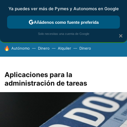
Ya puedes ver más de Pymes y Autonomos en Google
FISCALIDAD Y CONTABILIDAD
KIT DIGITAL
RENTA
AG
Añádenos como fuente preferida
Solo necesitas una cuenta de Google
×
HOY SE HABLA DE
Autónomo
Dinero
Alquiler
Dinero
Aplicaciones para la
administración de tareas