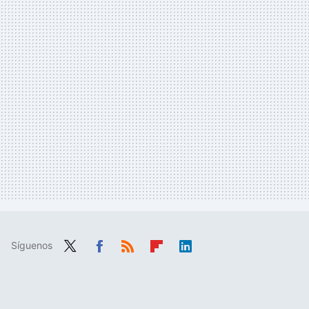
Síguenos
Twit
Fac
RSS
Flip
Link
ter
ebo
boa
edIn