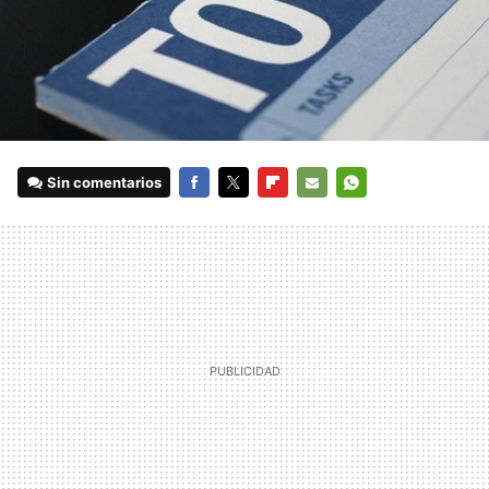
Sin comentarios
FACEBOOK
TWITTER
FLIPBOARD
E-
WHATSAPP
MAIL