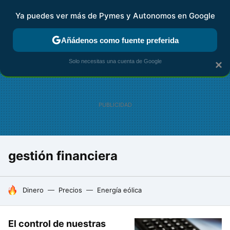
Ya puedes ver más de Pymes y Autonomos en Google
FISCALIDAD Y CONTABILIDAD
KIT DIGITAL
RENTA
AG
Añádenos como fuente preferida
Solo necesitas una cuenta de Google
×
gestión financiera
HOY SE HABLA DE
Dinero
Precios
Energía eólica
El control de nuestras