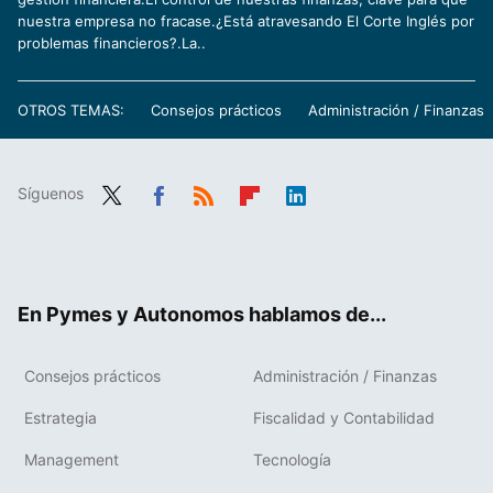
nuestra empresa no fracase.¿Está atravesando El Corte Inglés por
problemas financieros?.La..
OTROS TEMAS:
Consejos prácticos
Administración / Finanzas
Síguenos
Twit
Fac
RSS
Flip
Link
ter
ebo
boa
edIn
ok
rd
En Pymes y Autonomos hablamos de...
Consejos prácticos
Administración / Finanzas
Estrategia
Fiscalidad y Contabilidad
Management
Tecnología