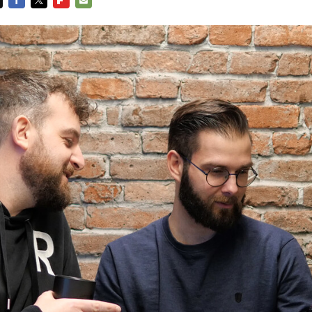
FACEBOOK
TWITTER
FLIPBOARD
E-
MAIL