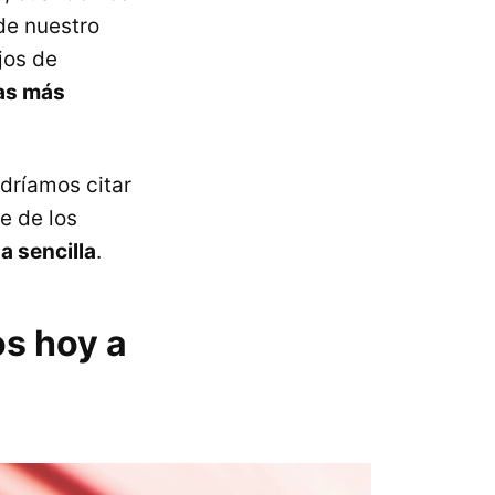
de nuestro
jos de
as más
odríamos citar
e de los
a sencilla
.
s hoy a