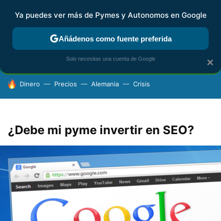
Ya puedes ver más de Pymes y Autonomos en Google
FISCALIDAD Y CONTABILIDAD
KIT DIGITAL
RENTA
AG
Añádenos como fuente preferida
Solo necesitas una cuenta de Google
×
HOY SE HABLA DE
Dinero
Precios
Alemania
Crisis
¿Debe mi pyme invertir en SEO?