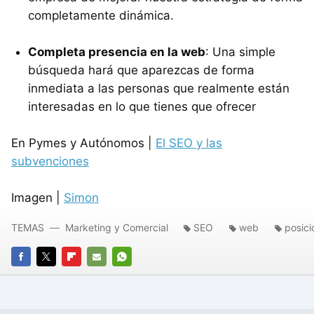
completamente dinámica.
Completa presencia en la web
: Una simple
búsqueda hará que aparezcas de forma
inmediata a las personas que realmente están
interesadas en lo que tienes que ofrecer
En Pymes y Autónomos |
El SEO y las
subvenciones
Imagen |
Simon
TEMAS
Marketing y Comercial
SEO
web
posic
FACEBOOK
TWITTER
FLIPBOARD
E-
WHATSAPP
MAIL