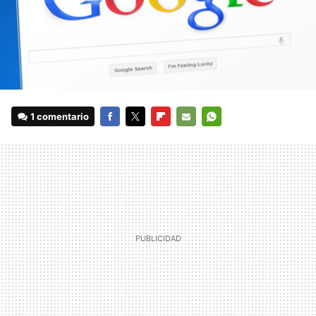
1 comentario
FACEBOOK
TWITTER
FLIPBOARD
E-
WHATSAPP
MAIL