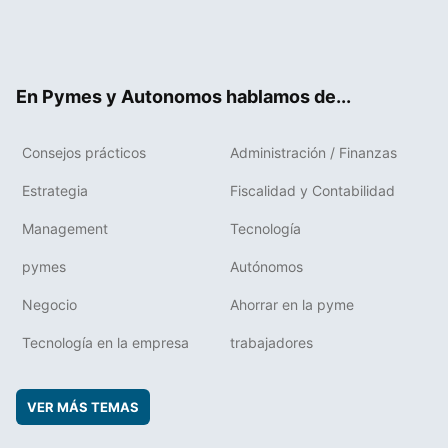
Twit
Fac
RSS
Flip
Link
ter
ebo
boa
edIn
ok
rd
En Pymes y Autonomos hablamos de...
Consejos prácticos
Administración / Finanzas
Estrategia
Fiscalidad y Contabilidad
Management
Tecnología
pymes
Autónomos
Negocio
Ahorrar en la pyme
Tecnología en la empresa
trabajadores
VER MÁS TEMAS