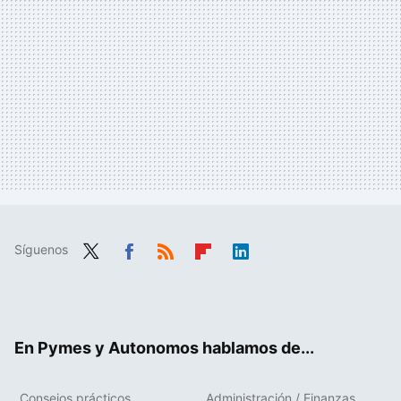
Síguenos
Twit
Fac
RSS
Flip
Link
ter
ebo
boa
edIn
ok
rd
En Pymes y Autonomos hablamos de...
Consejos prácticos
Administración / Finanzas