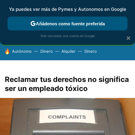
Ya puedes ver más de Pymes y Autonomos en Google
FISCALIDAD Y CONTABILIDAD
KIT DIGITAL
RENTA
AG
Añádenos como fuente preferida
Solo necesitas una cuenta de Google
×
HOY SE HABLA DE
Autónomo
Dinero
Alquiler
Dinero
Reclamar tus derechos no significa
ser un empleado tóxico