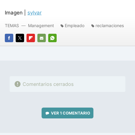
Imagen |
sylvar
TEMAS
Management
Empleado
reclamaciones
FACEBOOK
TWITTER
FLIPBOARD
E-
WHATSAPP
MAIL
Comentarios cerrados
VER
1 COMENTARIO