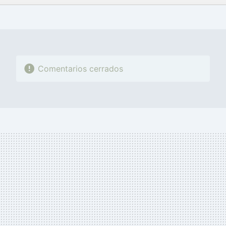
FACEBOOK
TWITTER
FLIPBOARD
E-
WHATSAPP
MAIL
Comentarios cerrados