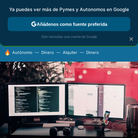
Ya puedes ver más de Pymes y Autonomos en Google
FISCALIDAD Y CONTABILIDAD
KIT DIGITAL
RENTA
AG
Añádenos como fuente preferida
Solo necesitas una cuenta de Google
×
HOY SE HABLA DE
Autónomo
Dinero
Alquiler
Dinero