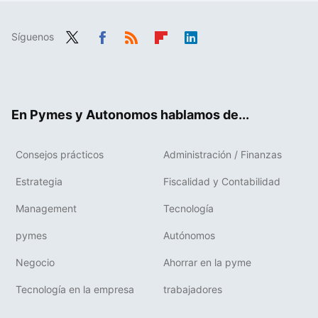
Síguenos
Twit
Fac
RSS
Flip
Link
ter
ebo
boa
edIn
ok
rd
En Pymes y Autonomos hablamos de...
Consejos prácticos
Administración / Finanzas
Estrategia
Fiscalidad y Contabilidad
Management
Tecnología
pymes
Autónomos
Negocio
Ahorrar en la pyme
Tecnología en la empresa
trabajadores