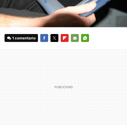
1 comentario
FACEBOOK
TWITTER
FLIPBOARD
E-
WHATSAPP
MAIL