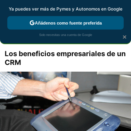
Pymes y Autonomos
Contenidos contratados por la
Ya puedes ver más de Pymes y Autonomos en Google
marca que se menciona
+info
Añádenos como fuente preferida
Inspiración para tu negocio
Solo necesitas una cuenta de Google
×
Los beneficios empresariales de un
CRM