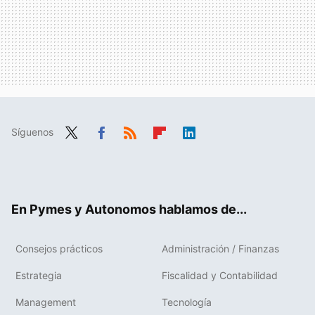
Síguenos
Twit
Fac
RSS
Flip
Link
ter
ebo
boa
edIn
ok
rd
En Pymes y Autonomos hablamos de...
Consejos prácticos
Administración / Finanzas
Estrategia
Fiscalidad y Contabilidad
Management
Tecnología