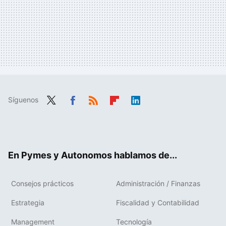
Síguenos
Twit
Fac
RSS
Flip
Link
ter
ebo
boa
edIn
ok
rd
En Pymes y Autonomos hablamos de...
Consejos prácticos
Administración / Finanzas
Estrategia
Fiscalidad y Contabilidad
Management
Tecnología