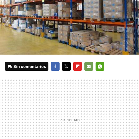
Sin comentarios
FACEBOOK
TWITTER
FLIPBOARD
E-
WHATSAPP
MAIL