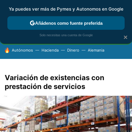
Ya puedes ver más de Pymes y Autonomos en Google
FISCALIDAD Y CONTABILIDAD
KIT DIGITAL
RENTA
AG
Añádenos como fuente preferida
Solo necesitas una cuenta de Google
×
HOY SE HABLA DE
Autónomos
Hacienda
Dinero
Alemania
Variación de existencias con
prestación de servicios