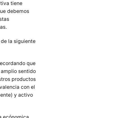
tiva tiene
 que debemos
stas
as.
de la siguiente
 recordando que
 amplio sentido
stros productos
valencia con el
iente) y activo
ra ecónomica