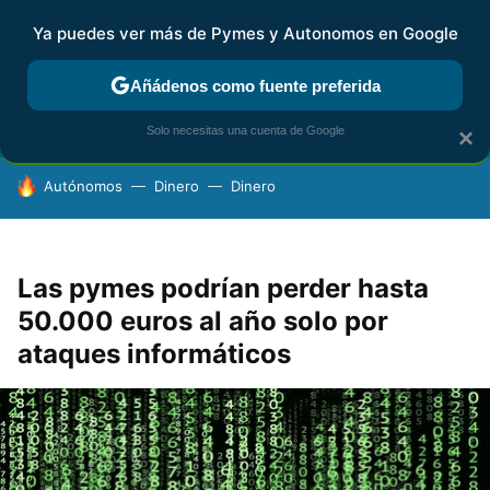
Ya puedes ver más de Pymes y Autonomos en Google
FISCALIDAD Y CONTABILIDAD
KIT DIGITAL
RENTA
AG
Añádenos como fuente preferida
Solo necesitas una cuenta de Google
×
HOY SE HABLA DE
Autónomos
Dinero
Dinero
Las pymes podrían perder hasta
50.000 euros al año solo por
ataques informáticos