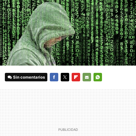
Sin comentarios
FACEBOOK
TWITTER
FLIPBOARD
E-
WHATSAPP
MAIL