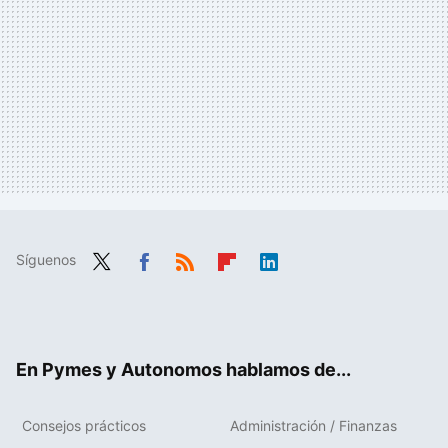
Síguenos
Twit
Fac
RSS
Flip
Link
ter
ebo
boa
edIn
ok
rd
En Pymes y Autonomos hablamos de...
Consejos prácticos
Administración / Finanzas