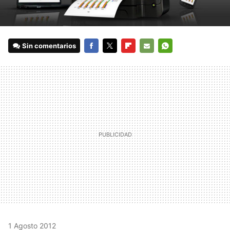
Sin comentarios
FACEBOOK
TWITTER
FLIPBOARD
E-
WHATSAPP
MAIL
1 Agosto 2012