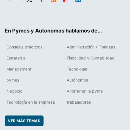
Twit
Fac
RSS
Flip
Link
ter
ebo
boa
edIn
ok
rd
En Pymes y Autonomos hablamos de...
Consejos prácticos
Administración / Finanzas
Estrategia
Fiscalidad y Contabilidad
Management
Tecnología
pymes
Autónomos
Negocio
Ahorrar en la pyme
Tecnología en la empresa
trabajadores
VER MÁS TEMAS