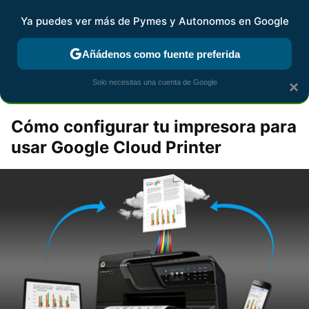
Pymes y Autonomos
Contenidos contratados por la
Ya puedes ver más de Pymes y Autonomos en Google
marca que se menciona
+info
Añádenos como fuente preferida
espaciohp
Solo necesitas una cuenta de Google
×
Cómo configurar tu impresora para
usar Google Cloud Printer