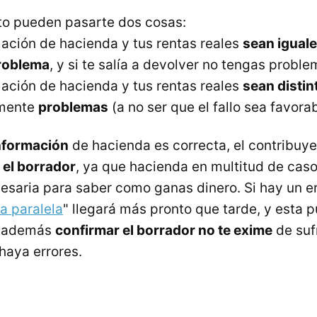
to pueden pasarte dos cosas:
mación de hacienda y tus rentas reales
sean igual
roblema
, y si te salía a devolver no tengas probl
mación de hacienda y tus rentas reales
sean distin
amente
problemas
(a no ser que el fallo sea favorab
nformación
de hacienda es correcta, el contribuy
 el borrador
, ya que hacienda en multitud de cas
esaria para saber como ganas dinero. Si hay un er
la paralela
" llegará más pronto que tarde, y esta
, además
confirmar el borrador no te exime
de suf
haya errores.