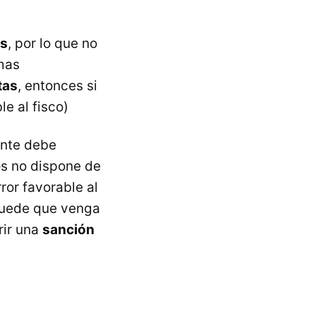
es
, por lo que no
emas
tas
, entonces si
le al fisco)
ente debe
os no dispone de
ror favorable al
 puede que venga
rir una
sanción