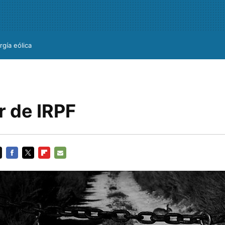
rgía eólica
r de IRPF
FACEBOOK
TWITTER
FLIPBOARD
E-
MAIL