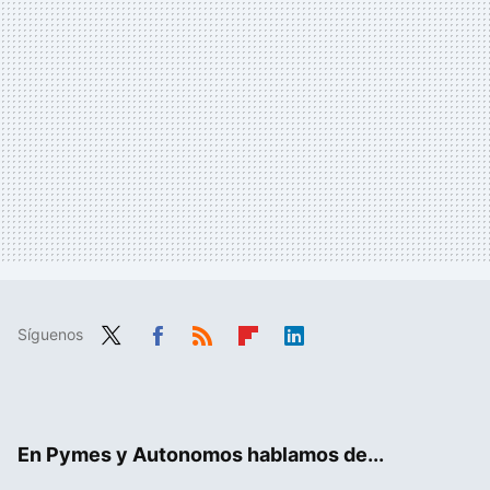
Síguenos
Twit
Fac
RSS
Flip
Link
ter
ebo
boa
edIn
ok
rd
En Pymes y Autonomos hablamos de...