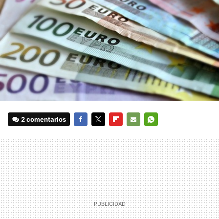
2 comentarios
FACEBOOK
TWITTER
FLIPBOARD
E-
WHATSAPP
MAIL