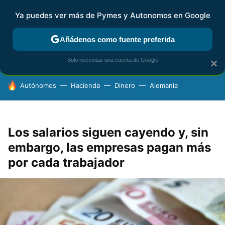
Ya puedes ver más de Pymes y Autonomos en Google
FISCALIDAD Y CONTABILIDAD
KIT DIGITAL
RENTA
AG
Añádenos como fuente preferida
Solo necesitas una cuenta de Google
×
HOY SE HABLA DE
Autónomos
Hacienda
Dinero
Alemania
Los salarios siguen cayendo y, sin
embargo, las empresas pagan más
por cada trabajador