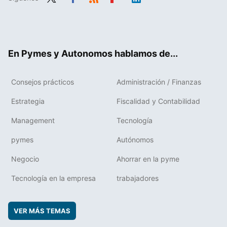
Twit
Fac
RSS
Flip
Link
ter
ebo
boa
edIn
ok
rd
En Pymes y Autonomos hablamos de...
Consejos prácticos
Administración / Finanzas
Estrategia
Fiscalidad y Contabilidad
Management
Tecnología
pymes
Autónomos
Negocio
Ahorrar en la pyme
Tecnología en la empresa
trabajadores
VER MÁS TEMAS