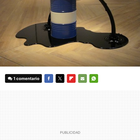
1 comentario
FACEBOOK
TWITTER
FLIPBOARD
E-
WHATSAPP
MAIL