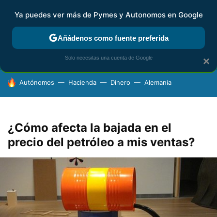
Ya puedes ver más de Pymes y Autonomos en Google
FISCALIDAD Y CONTABILIDAD
KIT DIGITAL
RENTA
AG
Añádenos como fuente preferida
Solo necesitas una cuenta de Google
×
HOY SE HABLA DE
Autónomos
Hacienda
Dinero
Alemania
¿Cómo afecta la bajada en el
precio del petróleo a mis ventas?