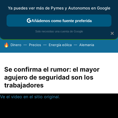
Ya puedes ver más de Pymes y Autonomos en Google
FISCALIDAD Y CONTABILIDAD
KIT DIGITAL
RENTA
AG
Añádenos como fuente preferida
Solo necesitas una cuenta de Google
×
HOY SE HABLA DE
Dinero
Precios
Energía eólica
Alemania
Se confirma el rumor: el mayor
agujero de seguridad son los
trabajadores
Ve el video en el sitio original.