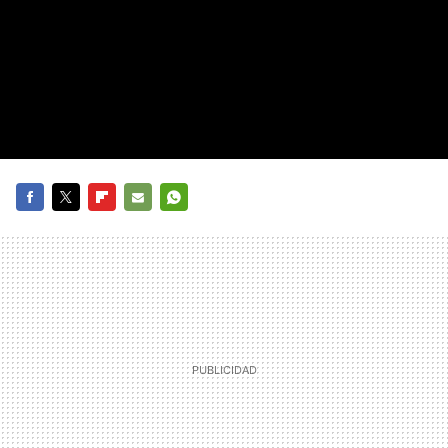
FACEBOOK
TWITTER
FLIPBOARD
E-
WHATSAPP
MAIL