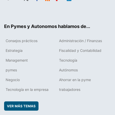
Twit
Fac
RSS
Flip
Link
ter
ebo
boa
edIn
ok
rd
En Pymes y Autonomos hablamos de...
Consejos prácticos
Administración / Finanzas
Estrategia
Fiscalidad y Contabilidad
Management
Tecnología
pymes
Autónomos
Negocio
Ahorrar en la pyme
Tecnología en la empresa
trabajadores
VER MÁS TEMAS