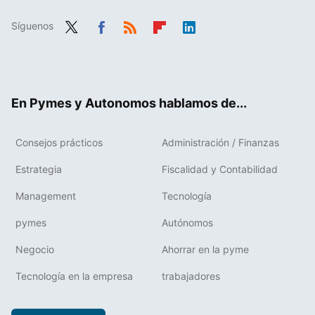
Síguenos
Twit
Fac
RSS
Flip
Link
ter
ebo
boa
edIn
ok
rd
En Pymes y Autonomos hablamos de...
Consejos prácticos
Administración / Finanzas
Estrategia
Fiscalidad y Contabilidad
Management
Tecnología
pymes
Autónomos
Negocio
Ahorrar en la pyme
Tecnología en la empresa
trabajadores