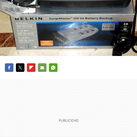
FACEBOOK
TWITTER
FLIPBOARD
E-
WHATSAPP
MAIL