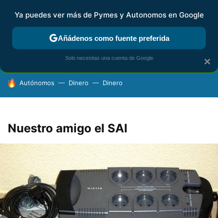
Ya puedes ver más de Pymes y Autonomos en Google
FISCALIDAD Y CONTABILIDAD
KIT DIGITAL
RENTA
AG
Añádenos como fuente preferida
Solo necesitas una cuenta de Google
×
HOY SE HABLA DE
Autónomos
Dinero
Dinero
Nuestro amigo el SAI