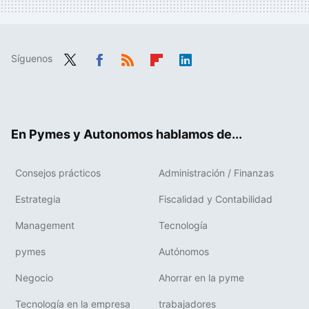
Síguenos
Twit
Fac
RSS
Flip
Link
ter
ebo
boa
edIn
ok
rd
En Pymes y Autonomos hablamos de...
Consejos prácticos
Administración / Finanzas
Estrategia
Fiscalidad y Contabilidad
Management
Tecnología
pymes
Autónomos
Negocio
Ahorrar en la pyme
Tecnología en la empresa
trabajadores