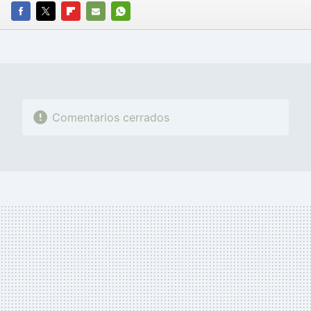
FACEBOOK
TWITTER
FLIPBOARD
E-
WHATSAPP
MAIL
Comentarios cerrados