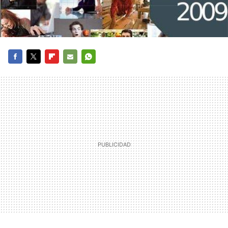
FACEBOOK
TWITTER
FLIPBOARD
E-
WHATSAPP
MAIL