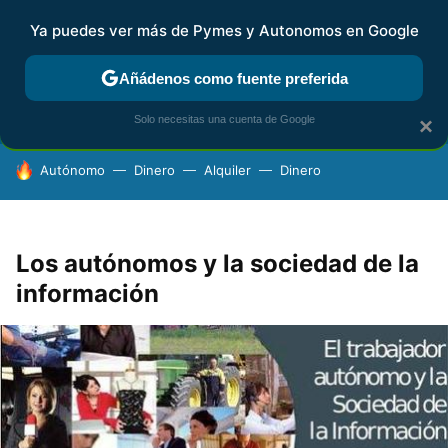
Ya puedes ver más de Pymes y Autonomos en Google
FISCALIDAD Y CONTABILIDAD
KIT DIGITAL
RENTA
AG
Añádenos como fuente preferida
Solo necesitas una cuenta de Google
×
HOY SE HABLA DE
Autónomo
Dinero
Alquiler
Dinero
Los autónomos y la sociedad de la
información