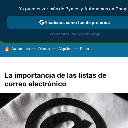
Ya puedes ver más de Pymes y Autonomos en Googl
MENÚ
NUEVO
Añádenos como fuente preferida
FISCALIDAD Y CONTABILIDAD
KIT DIGITAL
RENTA
AG
Solo necesitas una cuenta de Google
HOY SE HABLA DE
Autónomo
Dinero
Alquiler
Dinero
La importancia de las listas de
correo electrónico