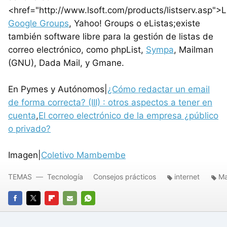
<href="http://www.lsoft.com/products/listserv.asp">
Google Groups
, Yahoo! Groups o eListas;existe
también software libre para la gestión de listas de
correo electrónico, como phpList,
Sympa
, Mailman
(GNU), Dada Mail, y Gmane.
En Pymes y Autónomos|
¿Cómo redactar un email
de forma correcta? (III) : otros aspectos a tener en
cuenta
,
El correo electrónico de la empresa ¿público
o privado?
Imagen|
Coletivo Mambembe
TEMAS
Tecnología
Consejos prácticos
internet
Ma
FACEBOOK
TWITTER
FLIPBOARD
E-
WHATSAPP
MAIL