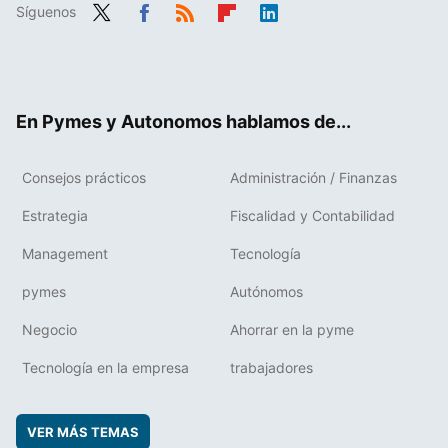
Síguenos
Twit
Fac
RSS
Flip
Link
ter
ebo
boa
edIn
ok
rd
En Pymes y Autonomos hablamos de...
Consejos prácticos
Administración / Finanzas
Estrategia
Fiscalidad y Contabilidad
Management
Tecnología
pymes
Autónomos
Negocio
Ahorrar en la pyme
Tecnología en la empresa
trabajadores
VER MÁS TEMAS