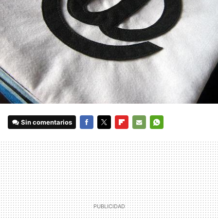
Sin comentarios
FACEBOOK
TWITTER
FLIPBOARD
E-
WHATSAPP
MAIL