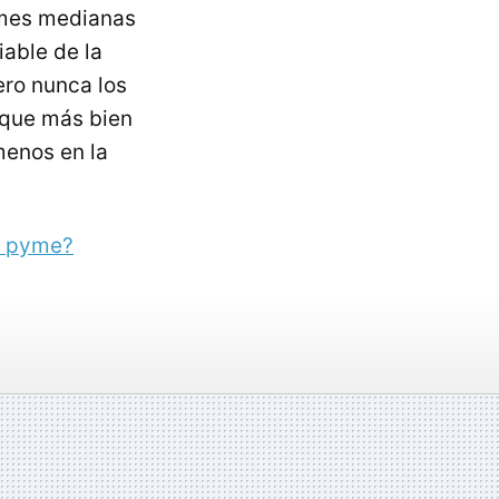
ymes medianas
iable de la
pero nunca los
 que más bien
menos en la
a pyme?