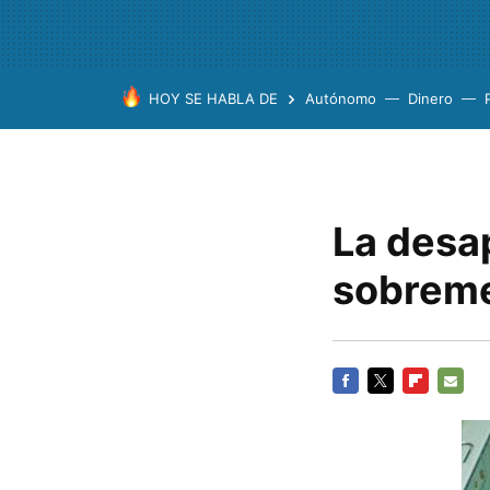
HOY SE HABLA DE
Autónomo
Dinero
La desa
sobrem
FACEBOOK
TWITTER
FLIPBOARD
E-
MAIL