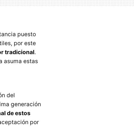
tancia puesto
iles, por este
r tradicional
.
sa asuma estas
ón del
ltima generación
al de estos
aceptación por