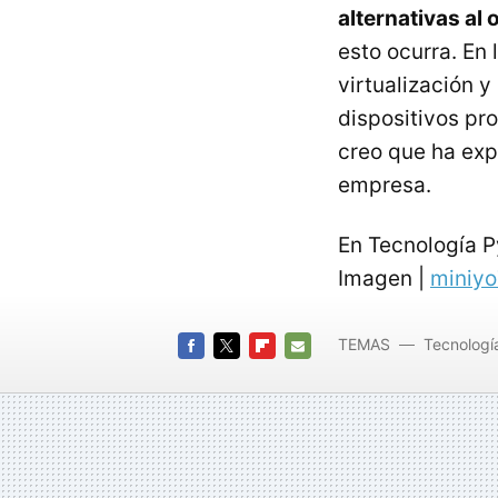
alternativas al
esto ocurra. En 
virtualización y
dispositivos pr
creo que ha exp
empresa.
En Tecnología 
Imagen |
miniy
TEMAS
Tecnologí
FACEBOOK
TWITTER
FLIPBOARD
E-
MAIL