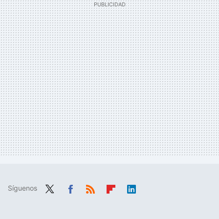
Síguenos
Twit
Fac
RSS
Flip
Link
ter
ebo
boa
edIn