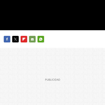
FACEBOOK
TWITTER
FLIPBOARD
E-
WHATSAPP
MAIL