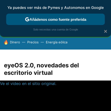
Ya puedes ver más de Pymes y Autonomos en Google
FISCALIDAD Y CONTABILIDAD
KIT DIGITAL
RENTA
AG
Añádenos como fuente preferida
Solo necesitas una cuenta de Google
×
HOY SE HABLA DE
Dinero
Precios
Energía eólica
eyeOS 2.0, novedades del
escritorio virtual
Ve el video en el sitio original.