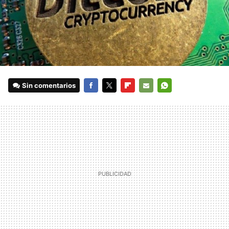
Sin comentarios
FACEBOOK
TWITTER
FLIPBOARD
E-
WHATSAPP
MAIL