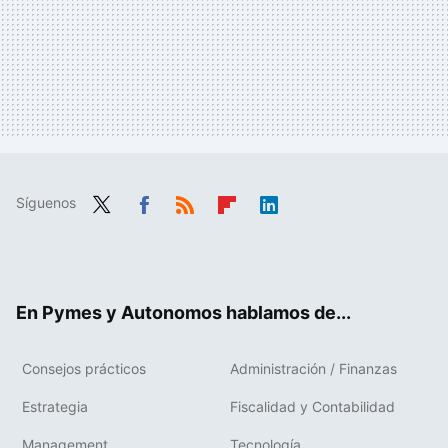
Síguenos
Twit
Fac
RSS
Flip
Link
ter
ebo
boa
edIn
ok
rd
En Pymes y Autonomos hablamos de...
Consejos prácticos
Administración / Finanzas
Estrategia
Fiscalidad y Contabilidad
Management
Tecnología