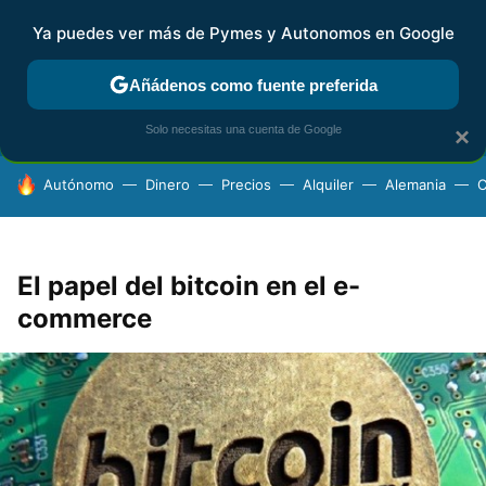
Ya puedes ver más de Pymes y Autonomos en Google
FISCALIDAD Y CONTABILIDAD
KIT DIGITAL
RENTA
AG
Añádenos como fuente preferida
Solo necesitas una cuenta de Google
×
HOY SE HABLA DE
Autónomo
Dinero
Precios
Alquiler
Alemania
C
El papel del bitcoin en el e-
commerce