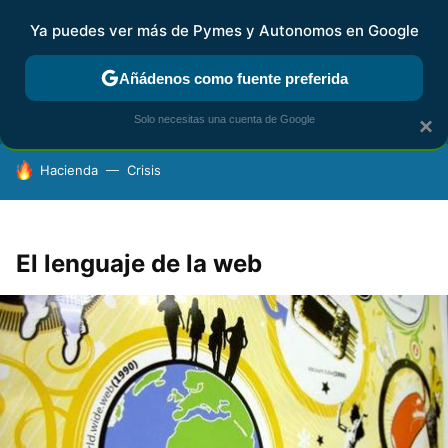
Ya puedes ver más de Pymes y Autonomos en Google
FISCALIDAD Y CONTABILIDAD
KIT DIGITAL
RENTA
AG
Añádenos como fuente preferida
Solo necesitas una cuenta de Google
×
HOY SE HABLA DE
Hacienda
Crisis
El lenguaje de la web