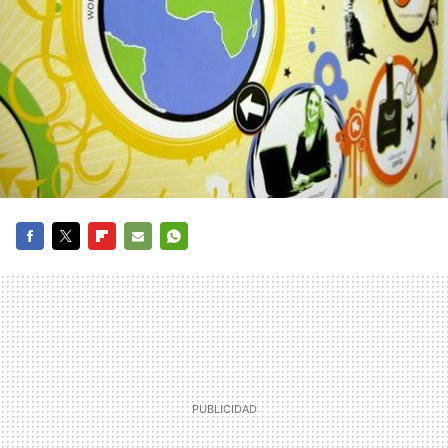
FACEBOOK
TWITTER
FLIPBOARD
E-
WHATSAPP
MAIL