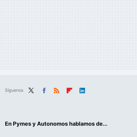
Síguenos
Twit
Fac
RSS
Flip
Link
ter
ebo
boa
edIn
ok
rd
En Pymes y Autonomos hablamos de...