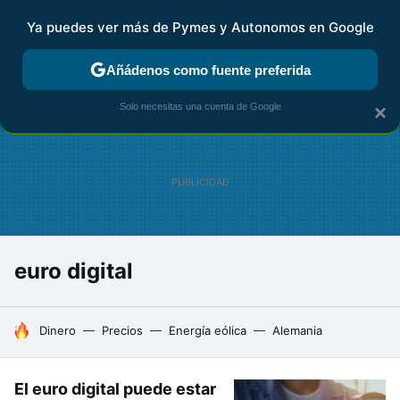
Ya puedes ver más de Pymes y Autonomos en Google
FISCALIDAD Y CONTABILIDAD
KIT DIGITAL
RENTA
AG
Añádenos como fuente preferida
Solo necesitas una cuenta de Google
×
euro digital
HOY SE HABLA DE
Dinero
Precios
Energía eólica
Alemania
El euro digital puede estar