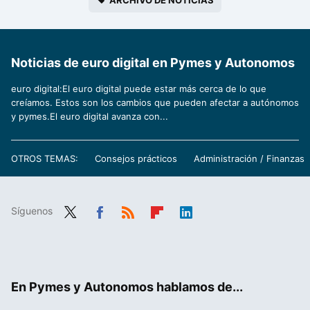
ARCHIVO DE NOTICIAS
Noticias de euro digital en Pymes y Autonomos
euro digital:El euro digital puede estar más cerca de lo que
creíamos. Estos son los cambios que pueden afectar a autónomos
y pymes.El euro digital avanza con...
OTROS TEMAS:
Consejos prácticos
Administración / Finanzas
Síguenos
Twit
Fac
RSS
Flip
Link
ter
ebo
boa
edIn
ok
rd
En Pymes y Autonomos hablamos de...