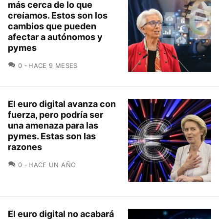
más cerca de lo que
creíamos. Estos son los
cambios que pueden
afectar a autónomos y
pymes
COMENTARIOS
0
HACE 9 MESES
El euro digital avanza con
fuerza, pero podría ser
una amenaza para las
pymes. Estas son las
razones
COMENTARIOS
0
HACE UN AÑO
El euro digital no acabará