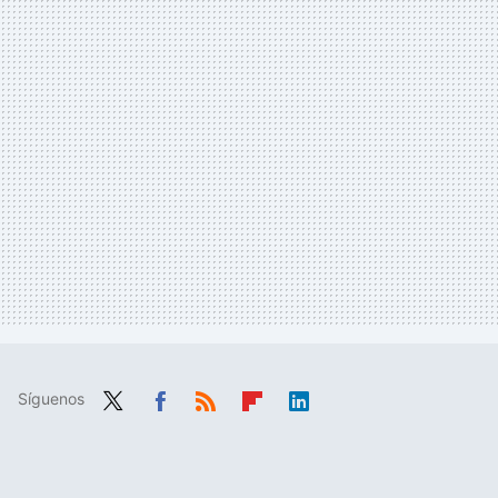
Síguenos
Twit
Fac
RSS
Flip
Link
ter
ebo
boa
edIn