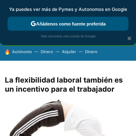
Ya puedes ver más de Pymes y Autonomos en Google
FISCALIDAD Y CONTABILIDAD
KIT DIGITAL
RENTA
AG
Añádenos como fuente preferida
Solo necesitas una cuenta de Google
×
HOY SE HABLA DE
Autónomo
Dinero
Alquiler
Dinero
La flexibilidad laboral también es
un incentivo para el trabajador