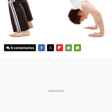
9 comentarios
FACEBOOK
TWITTER
FLIPBOARD
E-
WHATSAPP
MAIL