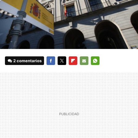
2 comentarios
FACEBOOK
TWITTER
FLIPBOARD
E-
WHATSAPP
MAIL