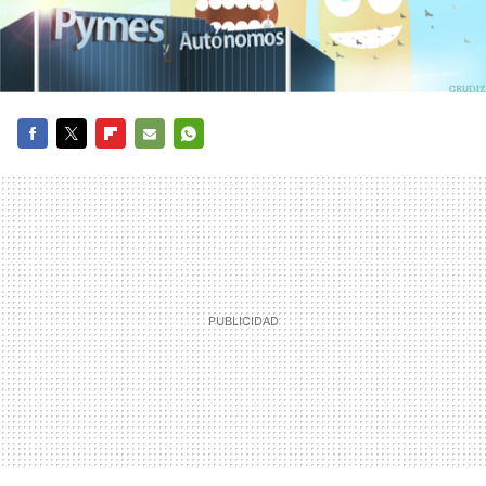
FACEBOOK
TWITTER
FLIPBOARD
E-
WHATSAPP
MAIL