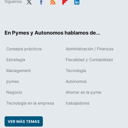
Síguenos
Twit
Fac
RSS
Flip
Link
ter
ebo
boa
edIn
ok
rd
En Pymes y Autonomos hablamos de...
Consejos prácticos
Administración / Finanzas
Estrategia
Fiscalidad y Contabilidad
Management
Tecnología
pymes
Autónomos
Negocio
Ahorrar en la pyme
Tecnología en la empresa
trabajadores
VER MÁS TEMAS