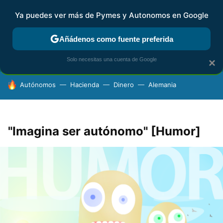
Ya puedes ver más de Pymes y Autonomos en Google
FISCALIDAD Y CONTABILIDAD
KIT DIGITAL
RENTA
AG
Añádenos como fuente preferida
Solo necesitas una cuenta de Google
×
HOY SE HABLA DE
Autónomos
Hacienda
Dinero
Alemania
"Imagina ser autónomo" [Humor]