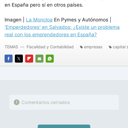
en España pero sí en otros países.
Imagen |
La Moncloa
En Pymes y Autónomos |
'Emperdedores' en Salvados: ¿Existe un problema
real con los emprendedores en España?
TEMAS
Fiscalidad y Contabilidad
empresas
capital 
FACEBOOK
TWITTER
FLIPBOARD
E-
WHATSAPP
MAIL
Comentarios cerrados