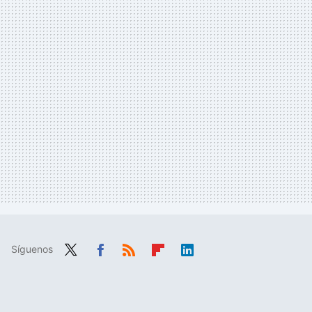
Síguenos
Twit
Fac
RSS
Flip
Link
ter
ebo
boa
edIn