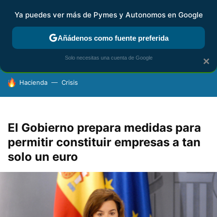
Ya puedes ver más de Pymes y Autonomos en Google
FISCALIDAD Y CONTABILIDAD
KIT DIGITAL
RENTA
AG
Añádenos como fuente preferida
Solo necesitas una cuenta de Google
×
HOY SE HABLA DE
Hacienda
Crisis
El Gobierno prepara medidas para
permitir constituir empresas a tan
solo un euro