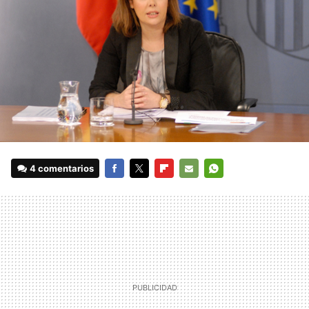
4 comentarios
FACEBOOK
TWITTER
FLIPBOARD
E-
WHATSAPP
MAIL