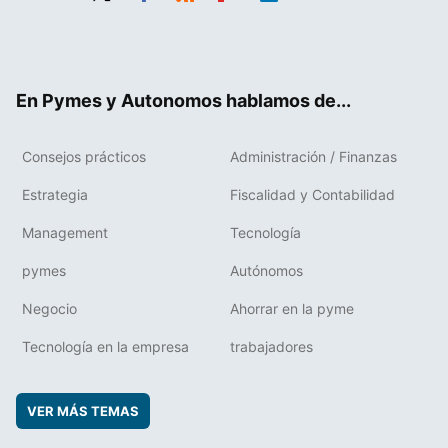
Twit
Fac
RSS
Flip
Link
ter
ebo
boa
edIn
ok
rd
En Pymes y Autonomos hablamos de...
Consejos prácticos
Administración / Finanzas
Estrategia
Fiscalidad y Contabilidad
Management
Tecnología
pymes
Autónomos
Negocio
Ahorrar en la pyme
Tecnología en la empresa
trabajadores
VER MÁS TEMAS