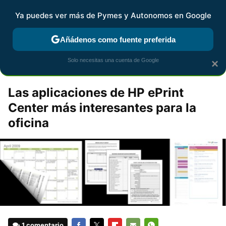
Pymes y Autonomos
Contenidos contratados por la
Ya puedes ver más de Pymes y Autonomos en Google
marca que se menciona
+info
Añádenos como fuente preferida
espaciopymeshp
Solo necesitas una cuenta de Google
×
Las aplicaciones de HP ePrint
Center más interesantes para la
oficina
1 comentario