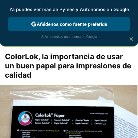
Pymes y Autonomos
Contenidos contratados por la
Ya puedes ver más de Pymes y Autonomos en Google
marca que se menciona
+info
Añádenos como fuente preferida
espaciopymeshp
Solo necesitas una cuenta de Google
×
ColorLok, la importancia de usar
un buen papel para impresiones de
calidad