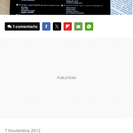
1 comentario
FACEBOOK
TWITTER
FLIPBOARD
E-
WHATSAPP
MAIL
7 Noviembre 2012