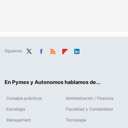
Síguenos
Twit
Fac
RSS
Flip
Link
ter
ebo
boa
edIn
ok
rd
En Pymes y Autonomos hablamos de...
Consejos prácticos
Administración / Finanzas
Estrategia
Fiscalidad y Contabilidad
Management
Tecnología